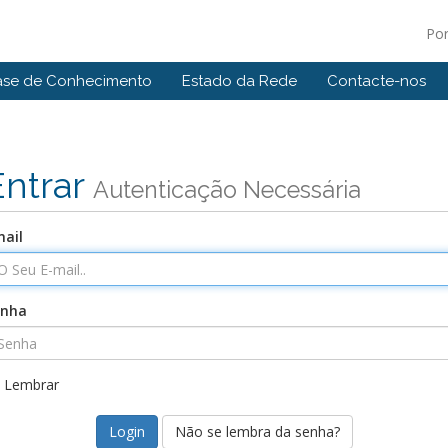
Po
ase de Conhecimento
Estado da Rede
Contacte-nos
Entrar
Autenticação Necessária
ail
enha
Lembrar
Não se lembra da senha?