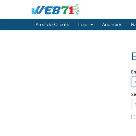
Área do Cliente
Loja
Anúncios
B
Em
S