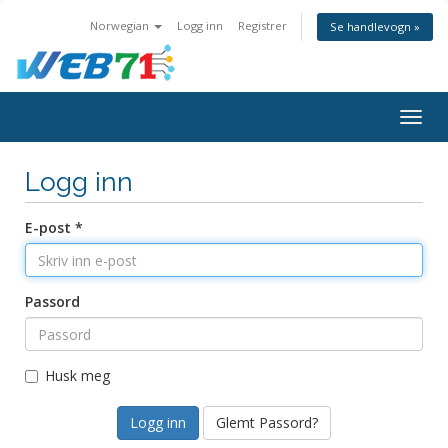
Norwegian
Logg inn
Registrer
Se handlevogn »
Bytt
navig
Logg inn
E-post *
Passord
Husk meg
Glemt Passord?