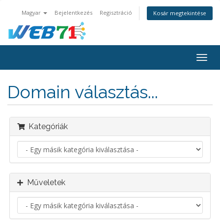
Magyar
Bejelentkezés
Regisztráció
Kosár megtekintése
Váltá
a
navig
Domain választás...
Kategóriák
Műveletek