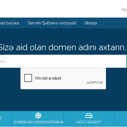
Az
at bazası
Server/Şəbəkə vəziyyəti
Əlaqə
Sizə aid olan domen adını axtarın..
?
DOMEN ADI QEYDIYYATDAN KEÇIRT
HOST ƏLDƏ ET