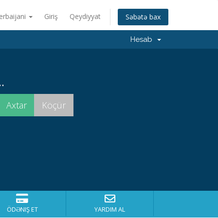
erbaijani
Giriş
Qeydiyyat
Səbətə bax
Hesab
.
ÖDƏNIŞ ET
YARDIM AL