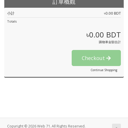
訂單概觀
小計
৳0.00 BDT
Totals
৳0.00 BDT
購物車金額合計
Checkout
Continue Shopping
Copyright © 2026 Web 71. All Rights Reserved.